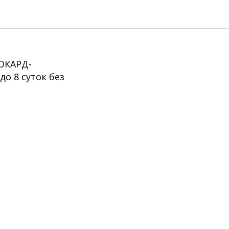
до 8
ОКАРД-
о 8 суток без