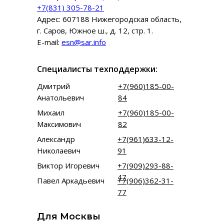
+7(831) 305-78-21
Адрес: 607188 Нижегородская область,
г. Саров, Южное ш., д. 12, стр. 1.
E-mail:
esn@sar.info
Специалисты техподдержки:
Дмитрий
+7(960)185-00-
Анатольевич
84
Михаил
+7(960)185-00-
Максимович
82
Александр
+7(961)633-12-
Николаевич
91
Виктор Игоревич
+7(909)293-88-
47
Павел Аркадьевич
+7(906)362-31-
77
Для Москвы